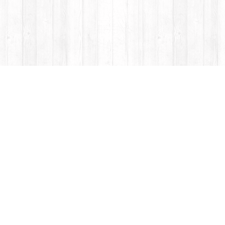
THAIS RESTAURANT
Augustus Menu
Maandmenu voor €35,00
Bestaan uit:
005. Poh Pia
Thaise kip loempia (4 stuks).
R26. Panang Nua